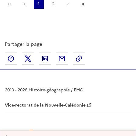
Première page
page précédente
1
2
Page suivante
Dernière page
Partager la page
Partager sur Facebook
Partager sur Twitter
Partager sur LinkedIn
Partager par email
Copier dans le presse
2010 - 2026 Histoire-géographie / EMC
Vice-rectorat de la Nouvelle-Calédonie