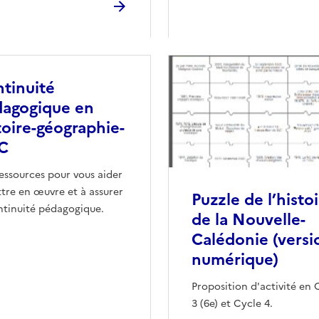
tinuité
agogique en
toire-géographie-
C
essources pour vous aider
tre en œuvre et à assurer
Puzzle de l’histo
ntinuité pédagogique.
de la Nouvelle-
Calédonie (versi
numérique)
Proposition d'activité en 
3 (6e) et Cycle 4.