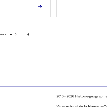
suivante
Dernière page
 presse-papier
2010 - 2026 Histoire-géographi
Vice-rectorat de la Nouvelle-C