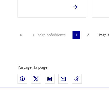
Première page
page précédente
1
2
Page 
Partager la page
Partager sur Facebook
Partager sur Twitter
Partager sur LinkedIn
Partager par email
Copier dans le