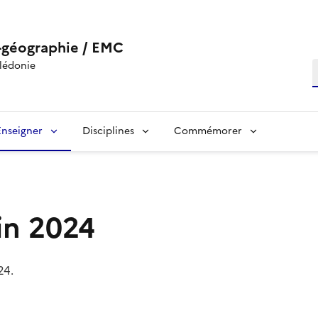
-géographie / EMC
lédonie
R
Enseigner
Disciplines
Commémorer
uin 2024
24.