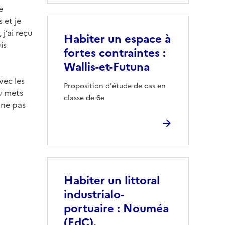
e
 et je
 j’ai reçu
Habiter un espace à
is
fortes contraintes :
Wallis-et-Futuna
vec les
Proposition d'étude de cas en
u mets
classe de 6e
 ne pas
Habiter un littoral
industrialo-
portuaire : Nouméa
(EdC).