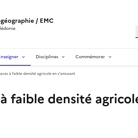
-géographie / EMC
lédonie
R
Enseigner
Disciplines
Commémorer
paces à faible densité agricole en s’amusant
 à faible densité agrico