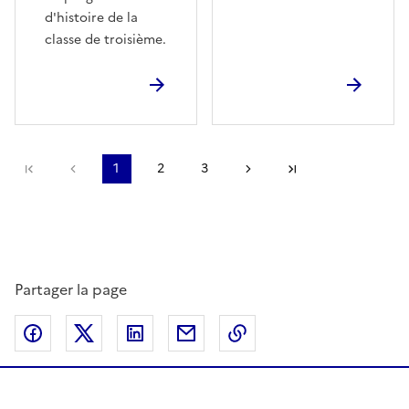
d'histoire de la
classe de troisième.
Première page
page précédente
1
2
3
Page suivante
Dernière page
Partager la page
Partager sur Facebook
Partager sur Twitter
Partager sur LinkedIn
Partager par email
Copier dans le presse