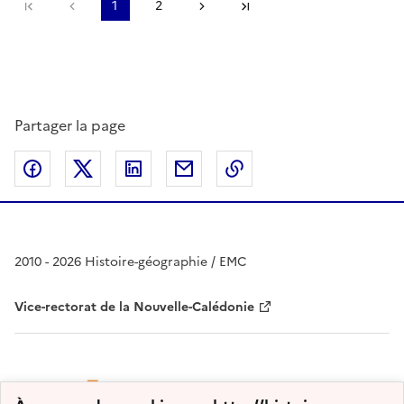
Première page
page précédente
1
2
Page suivante
Dernière page
Partager la page
Partager sur Facebook
Partager sur Twitter
Partager sur LinkedIn
Partager par email
Copier dans le presse
2010 - 2026 Histoire-géographie / EMC
Vice-rectorat de la Nouvelle-Calédonie