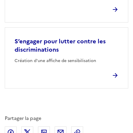
S’engager pour lutter contre les
discriminations
Création d'une affiche de sensibilisation
Partager la page
Partager sur Facebook
Partager sur Twitter
Partager sur LinkedIn
Partager par email
Copier dans le presse