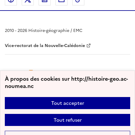
2010 - 2026 Histoire-géographie / EMC
Vice-rectorat de la Nouvelle-Calédonie
À propos des cookies sur http://histoire-geo.ac-
noumea.nc
Tout accepter
Plan du site
Nous contacter
Accessibilité : partiellement conforme
Tout refuser
Mentions légales
Gestion des cookies
Paramètres d'affichage
Flux RSS