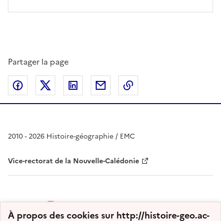
Partager la page
Partager sur Facebook
Partager sur Twitter
Partager sur LinkedIn
Partager par email
Copier dans le presse
2010 - 2026 Histoire-géographie / EMC
Vice-rectorat de la Nouvelle-Calédonie
À propos des cookies sur http://histoire-geo.ac-