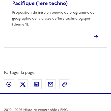
Pacifique (1ere techno)
Proposition de mise en oeuvre du programme de
géographie de la classe de 1ere technologique
(thème 1).
Partager la page
Partager sur Facebook
Partager sur Twitter
Partager sur LinkedIn
Partager par email
Copier dans le presse
2010 - 2026 Histoire-géographie / EMC