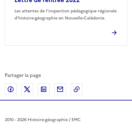
Lettre de rentrée 2022
Les attentes de l'inspection pédagogique régionale
d'histoire-géographie en Nouvelle-Calédonie.
Partager la page
Partager sur Facebook
Partager sur Twitter
Partager sur LinkedIn
Partager par email
Copier dans le presse
2010 - 2026 Histoire-géographie / EMC