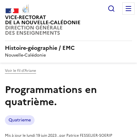
Recherc
Histoire-géographie / EMC
Nouvelle-Calédonie
Voir le fil d’Ariane
Programmations en
quatrième.
Quatrieme
Mis à jour le
lundi 19 juin 2023
,
par
Patrice FESSELIER-SOERIP