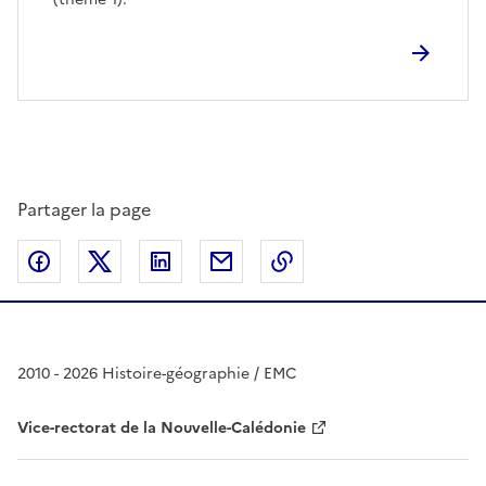
Partager la page
Partager sur Facebook
Partager sur Twitter
Partager sur LinkedIn
Partager par email
Copier dans le presse
2010 - 2026 Histoire-géographie / EMC
Vice-rectorat de la Nouvelle-Calédonie