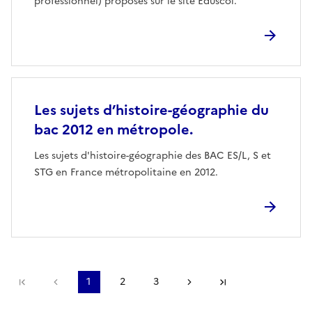
professionnel) proposés sur le site Eduscol.
Les sujets d’histoire-géographie du
bac 2012 en métropole.
Les sujets d'histoire-géographie des BAC ES/L, S et
STG en France métropolitaine en 2012.
Première page
page précédente
1
2
3
Page suivante
Dernière page