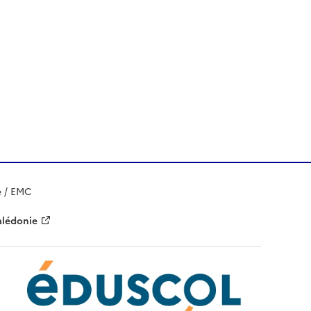
e / EMC
alédonie