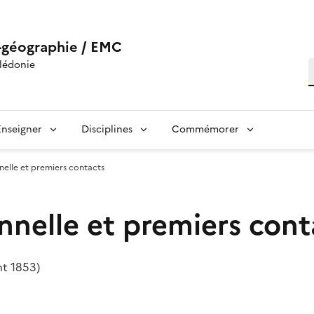
-géographie / EMC
lédonie
R
Enseigner
Disciplines
Commémorer
nnelle et premiers contacts
onnelle et premiers con
nt 1853)