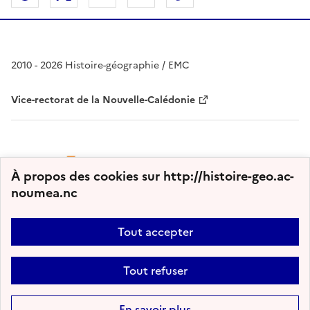
2010 - 2026 Histoire-géographie / EMC
Vice-rectorat de la Nouvelle-Calédonie
À propos des cookies sur http://histoire-geo.ac-
noumea.nc
Tout accepter
Plan du site
Nous contacter
Accessibilité : partiellement conforme
Tout refuser
Mentions légales
Gestion des cookies
Paramètres d'affichage
Flux RSS
En savoir plus