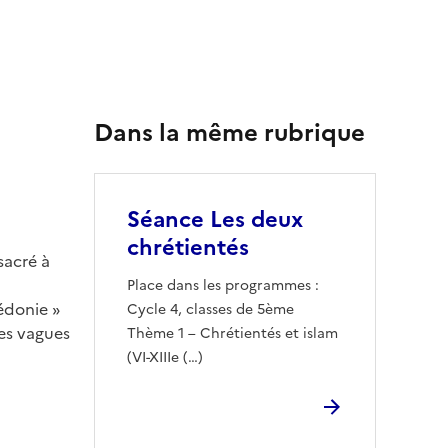
Dans la même rubrique
Séance Les deux
chrétientés
sacré à
Place dans les programmes :
édonie »
Cycle 4, classes de 5ème
tes vagues
Thème 1 – Chrétientés et islam
(VI-XIIIe (…)