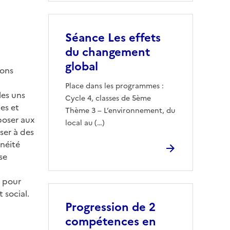
Séance Les effets
du changement
global
ions
Place dans les programmes :
les uns
Cycle 4, classes de 5ème
nes et
Thème 3 – L’environnement, du
poser aux
local au (…)
ser à des
énéité
se
s pour
 social.
Progression de 2
compétences en