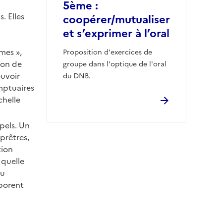
5ème :
. Elles
coopérer/mutualiser
et s’exprimer à l’oral
mes »,
Proposition d'exercices de
ion de
groupe dans l'optique de l'oral
ouvoir
du DNB.
mptuaires
chelle
pels. Un
 prêtres,
tion
 quelle
ou
rborent