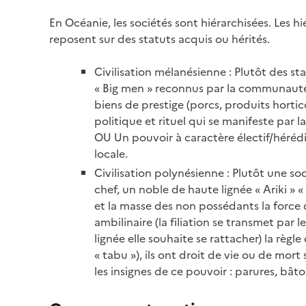
En Océanie, les sociétés sont hiérarchisées. Les h
reposent sur des statuts acquis ou hérités.
Civilisation mélanésienne : Plutôt des s
« Big men » reconnus par la communauté 
biens de prestige (porcs, produits horti
politique et rituel qui se manifeste par
OU Un pouvoir à caractère électif/hérédit
locale.
Civilisation polynésienne : Plutôt une so
chef, un noble de haute lignée « Ariki » « 
et la masse des non possédants la force de
ambilinaire (la filiation se transmet par
lignée elle souhaite se rattacher) la règ
« tabu »), ils ont droit de vie ou de mort s
les insignes de ce pouvoir : parures, b