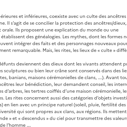
érieures et inférieures, coexiste avec un culte des ancêtres
. Il s’agit de se concilier la protection des ancêtres/dieux,
t orale. Ils proposent une explication du monde ou une
t établissent des généalogies. Les mythes, dont les formes n
 peuvent intégrer des faits et des personnages nouveaux pou
nt remarquable. Mais, les rites, les lieux de « culte » diffè
 défunts deviennent des dieux dont les vivants attendent p
des sculptures ou bien leur crâne sont conservés dans des li
ttes, banians, maisons cérémonielles de clans, ….). Avant to
cêtres leur bénédiction, leur demandent conseil, les interr
es d’arbres, les tertres coiffés d’une maison cérémonielle, les
s. Les rites concernent aussi des catégories d’objets invest
en lien avec un principe naturel (soleil, pluie, fertilité des 
ersité qui sont propres aux clans, aux régions. Ils metten
de » et « descendus » du ciel pour transmettre des valeurs
ne de l’homme ….