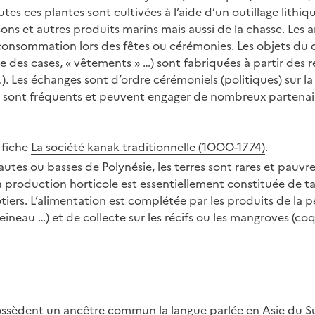
tes ces plantes sont cultivées à l’aide d’un outillage lithiq
ons et autres produits marins mais aussi de la chasse. Les
consommation lors des fêtes ou cérémonies. Les objets du 
re des cases, « vêtements » …) sont fabriquées à partir des 
.). Les échanges sont d’ordre cérémoniels (politiques) sur l
s sont fréquents et peuvent engager de nombreux partenai
a fiche
La société kanak traditionnelle (1OOO-1774)
.
hautes ou basses de Polynésie, les terres sont rares et pauvr
a production horticole est essentiellement constituée de ta
cotiers. L’alimentation est complétée par les produits de la 
ineau …) et de collecte sur les récifs ou les mangroves (coq
ossèdent un ancêtre commun la langue parlée en Asie du S