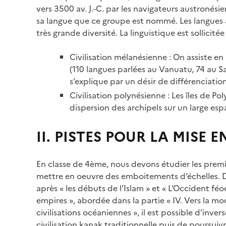
vers 3500 av. J.-C. par les navigateurs austronésie
sa langue que ce groupe est nommé. Les langues a
très grande diversité. La linguistique est sollici
Civilisation mélanésienne : On assiste en
(110 langues parlées au Vanuatu, 74 au S
s’explique par un désir de différenciation
Civilisation polynésienne : Les îles de P
dispersion des archipels sur un large es
II. PISTES POUR LA MISE 
En classe de 4ème, nous devons étudier les prem
mettre en oeuvre des emboitements d’échelles. Dans
après « les débuts de l’Islam » et « L’Occident f
empires », abordée dans la partie « IV. Vers la mod
civilisations océaniennes », il est possible d’inve
civilisation kanak traditionnelle puis de poursuivre