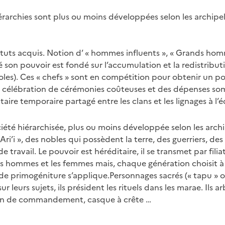
iérarchies sont plus ou moins développées selon les archipels
tatuts acquis. Notion d’ « hommes influents », « Grands hom
son pouvoir est fondé sur l’accumulation et la redistribut
coles). Ces « chefs » sont en compétition pour obtenir un p
 la célébration de cérémonies coûteuses et des dépenses so
aire temporaire partagé entre les clans et les lignages à l’é
ciété hiérarchisée, plus ou moins développée selon les archi
Ari’i », des nobles qui possèdent la terre, des guerriers, des
 travail. Le pouvoir est héréditaire, il se transmet par filia
 les hommes et les femmes mais, chaque génération choisit à
le de primogéniture s’applique.Personnages sacrés (« tapu » 
ur leurs sujets, ils président les rituels dans les marae. Ils a
âton de commandement, casque à crête …