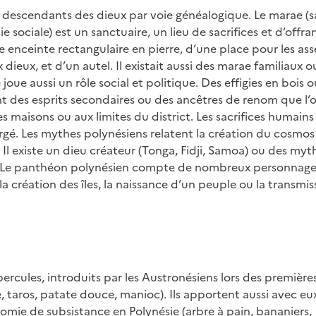
nt descendants des dieux par voie généalogique. Le marae (
ie sociale) est un sanctuaire, un lieu de sacrifices et d’offr
ne enceinte rectangulaire en pierre, d’une place pour les as
dieux, et d’un autel. Il existait aussi des marae familiaux o
oue aussi un rôle social et politique. Des effigies en bois 
tent des esprits secondaires ou des ancêtres de renom que l’
es maisons ou aux limites du district. Les sacrifices humains
rgé. Les mythes polynésiens relatent la création du cosmos
 Il existe un dieu créateur (Tonga, Fidji, Samoa) ou des myt
e …). Le panthéon polynésien compte de nombreux personnag
a création des îles, la naissance d’un peuple ou la transmis
tubercules, introduits par les Austronésiens lors des première
e, taros, patate douce, manioc). Ils apportent aussi avec eu
nomie de subsistance en Polynésie (arbre à pain, bananiers,