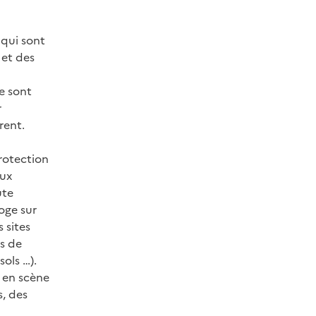
 qui sont
 et des
e sont
r
rent.
rotection
eux
ute
oge sur
 sites
is de
sols …).
t en scène
, des