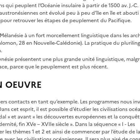
ns qui peuplent l’Océanie insulaire à partir de 1500 av. J.-C.
ustronésiennes ont évolué peu à peu d’île en île et abouti
tée pour retrouver les étapes de peuplement du Pacifique.
 Mélanésie à un fort morcellement linguistique dans les arc
alomon, 28 en Nouvelle-Calédonie). La pratique du plurilin
.
olynésie présentent une plus grande unité linguistique, malgr
pace, parce que le peuplement est plus récent.
EN OEUVRE
iers contacts en tant qu’exemple. Les programmes nous inv
 cet esprit, il est possible d’étudier les civilisations oc
éodal » et avant « les découvertes européennes et la conquê
ernité, fin XVe – XVIIe siècle ». Dans la séquence « I - Les
rser les thèmes 1 et 2 et ainsi de commencer par l’étude de l
 avec les civilisations océaniennes. Il sera plus aisé de cons