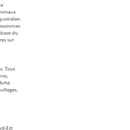
ue
 animaux
quotidien
ressources
a base du
res sur
es. Tous
ros,
pêche
uillages,
ud-Est