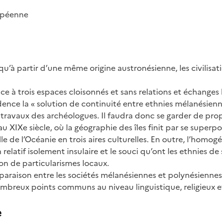
opéenne
qu’à partir d’une même origine austronésienne, les civilisat
ce à trois espaces cloisonnés et sans relations et échanges 
vidence la « solution de continuité entre ethnies mélanésien
travaux des archéologues. Il faudra donc se garder de pro
u XIXe siècle, où la géographie des îles finit par se superpo
lle de l’Océanie en trois aires culturelles. En outre, l’homog
elatif isolement insulaire et le souci qu’ont les ethnies de 
ion de particularismes locaux.
mparaison entre les sociétés mélanésiennes et polynésienne
ombreux points communs au niveau linguistique, religieux et
e