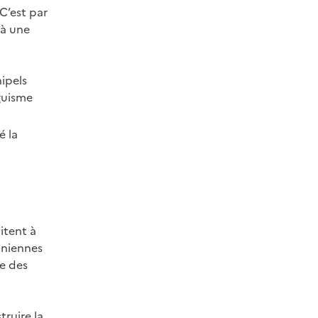
 C’est par
 à une
hipels
guisme
é la
itent à
éaniennes
te des
a
truire la