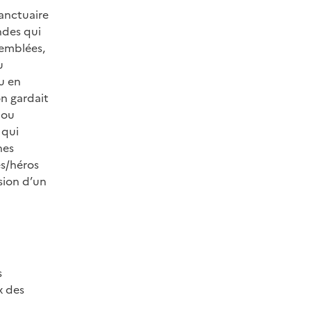
sanctuaire
andes qui
semblées,
u
ou en
on gardait
 ou
 qui
hes
es/héros
sion d’un
s
x des