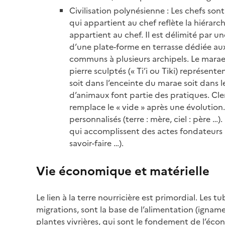
Civilisation polynésienne : Les chefs so
qui appartient au chef reflète la hiérarch
appartient au chef. Il est délimité par u
d’une plate-forme en terrasse dédiée aux 
communs à plusieurs archipels. Le marae j
pierre sculptés (« Ti’i ou Tiki) représen
soit dans l’enceinte du marae soit dans l
d’animaux font partie des pratiques. Cle
remplace le « vide » après une évolution.
personnalisés (terre : mère, ciel : pèr
qui accomplissent des actes fondateurs l
savoir-faire …).
Vie économique et matérielle
Le lien à la terre nourricière est primordial. Les 
migrations, sont la base de l’alimentation (ignam
plantes vivrières, qui sont le fondement de l’éco