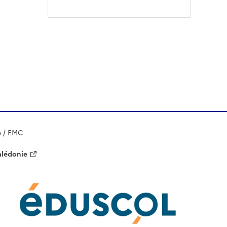
e / EMC
alédonie