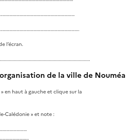
………………………………………………………………………
rt à ………………………………………………………………….
de l’écran.
......................................................
organisation de la ville de Nouméa
 » en haut à gauche et clique sur la
le-Calédonie » et note :
……………………………
…………………………..