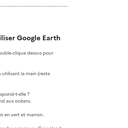
……………………………………………………………….
iliser Google Earth
double-clique dessus pour
 utilisant la main (reste
spond-t-elle ?
ond aux océans.
nt en vert et marron.