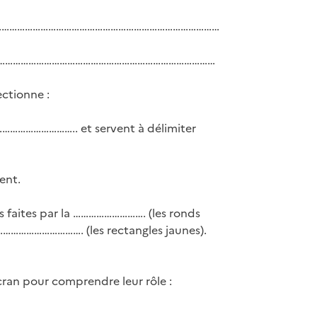
……………………………………………………………………………………………
us ? ……………………………………………………………………………
ectionne :
 …………………………….. et servent à délimiter
ent.
es faites par la ………………………. (les ronds
…………………………. (les rectangles jaunes).
’écran pour comprendre leur rôle :
………………………………………………………………………