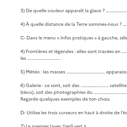
3) De quelle couleur apparaît la glace ? 
4) À quelle distance de la Terre sommes-no
C- Dans le menu « Infos pratiques » à gauche, sél
4) Frontières et légendes : elles sont tracées en
les …………………………. .
5) Météo : les masses ………………………………. apparaiss
6) Galerie : ce sont, soit des ……………………… satellit
bleus), soit des photographies du ……………………………
Regarde quelques exemples de ton choix.
D- Utilise les trois curseurs en haut à droite de l
7) Le premier (avec l’œil) sert à …………………