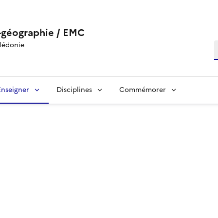
-géographie / EMC
lédonie
R
Enseigner
Disciplines
Commémorer