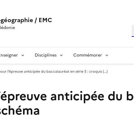
-géographie / EMC
lédonie
R
Enseigner
Disciplines
Commémorer
our l’épreuve anticipée du baccalauréat en série S : croquis (…)
’épreuve anticipée du 
t schéma