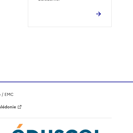
e / EMC
alédonie