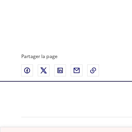
Partager la page
Partager sur Facebook
Partager sur Twitter
Partager sur LinkedIn
Partager par email
Copier dans le