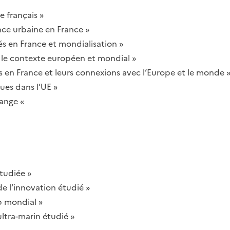
e français »
ce urbaine en France »
és en France et mondialisation »
ns le contexte européen et mondial »
ts en France et leurs connexions avec l’Europe et le monde 
ues dans l’UE »
Range «
étudiée »
 de l’innovation étudié »
b mondial »
 ultra-marin étudié »