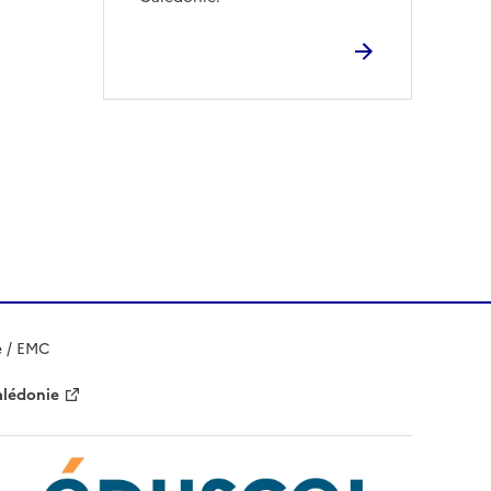
e / EMC
alédonie