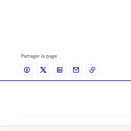
Partager la page
Partager sur Facebook
Partager sur Twitter
Partager sur LinkedIn
Partager par email
Copier dans le