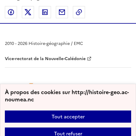
Partager sur Facebook
Partager sur Twitter
Partager sur LinkedIn
Partager par email
Copier dans le presse
2010 - 2026 Histoire-géographie / EMC
Vice-rectorat de la Nouvelle-Calédonie
À propos des cookies sur http://histoire-geo.ac-
noumea.nc
Tout accepter
Plan du site
Nous contacter
Accessibilité : partiellement conforme
Tout refuser
Mentions légales
Gestion des cookies