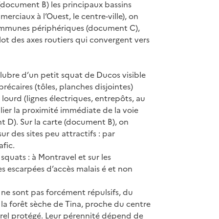
 (document B) les principaux bassins
merciaux à l’Ouest, le centre-ville), on
ommunes périphériques (document C),
lot des axes routiers qui convergent vers
salubre d’un petit squat de Ducos visible
récaires (tôles, planches disjointes)
ourd (lignes électriques, entrepôts, au
lier la proximité immédiate de la voie
t D). Sur la carte (document B), on
 des sites peu attractifs : par
afic.
 squats : à Montravel et sur les
es escarpées d’accès malais é et non
 ne sont pas forcément répulsifs, du
 la forêt sèche de Tina, proche du centre
urel protégé. Leur pérennité dépend de