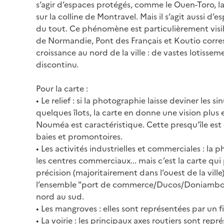
s’agir d’espaces protégés, comme le Ouen-Toro, la 
sur la colline de Montravel. Mais il s’agit aussi d’
du tout. Ce phénomène est particulièrement visib
de Normandie, Pont des Français et Koutio corr
croissance au nord de la ville : de vastes lotiss
discontinu.
Pour la carte :
• Le relief : si la photographie laisse deviner les s
quelques îlots, la carte en donne une vision plus e
Nouméa est caractéristique. Cette presqu’île e
baies et promontoires.
• Les activités industrielles et commerciales : la 
les centres commerciaux... mais c’est la carte qui
précision (majoritairement dans l’ouest de la ville)
l’ensemble "port de commerce/Ducos/Doniambo" s’
nord au sud.
• Les mangroves : elles sont représentées par un f
• La voirie : les principaux axes routiers sont repr