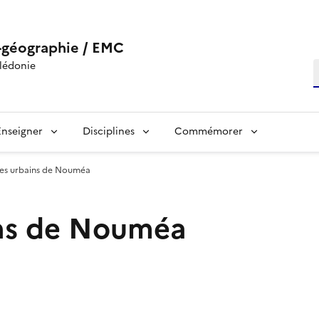
-géographie / EMC
lédonie
R
Enseigner
Disciplines
Commémorer
ges urbains de Nouméa
ins de Nouméa