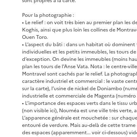
sont propres à la carte.
Pour la photographie :
• Le relief : on voit très bien au premier plan les 
Koghis, ainsi que plus loin les collines de Montrav
Ouen Toro.
• L’aspect du bâti : dans un habitat où dominent
individuelles et les petits immeubles, les tours d
d’exception. On devine les immeubles (moins hauts)
plan les tours de l’Anse Vata. Nota : le centre-vill
Montravel sont cachés par le relief. La photograp
caractère industriel et commercial : le vaste ce
sur la carte), l’usine de nickel de Doniambo (numér
industrielle et commerciale de Magenta (numéro 
• L’importance des espaces verts dans le tissu urb
(non visible ici), Nouméa est une ville très verte, 
L’apparence générale est mouchetée : sur chaque 
entouré de verdure. Mais au-delà de cette trame de
des espaces (apparemment... voir ci-dessous) vide