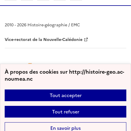
2010 - 2026 Histoire-géographie / EMC
Vice-rectorat de la Nouvelle-Calédonie
À propos des cookies sur http://histoire-geo.ac-
noumea.nc
Tout accepter
Plan du site
Nous contacter
Accessibilité : partiellement conforme
Tout refuser
Mentions légales
Gestion des cookies
Paramètres d'affichage
Flux RSS
En savoir plus