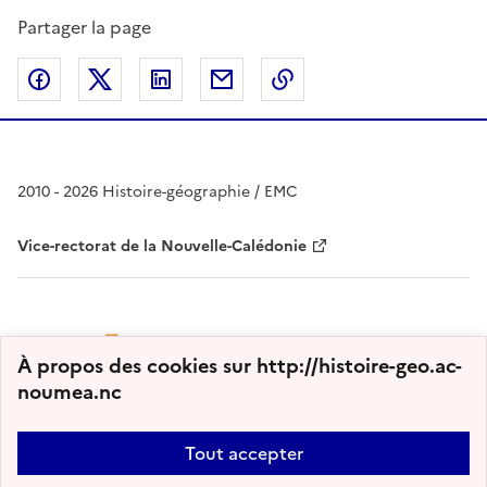
Partager la page
Partager sur Facebook
Partager sur Twitter
Partager sur LinkedIn
Partager par email
Copier dans le presse
2010 - 2026 Histoire-géographie / EMC
Vice-rectorat de la Nouvelle-Calédonie
À propos des cookies sur http://histoire-geo.ac-
noumea.nc
Tout accepter
Plan du site
Nous contacter
Accessibilité : partiellement conforme