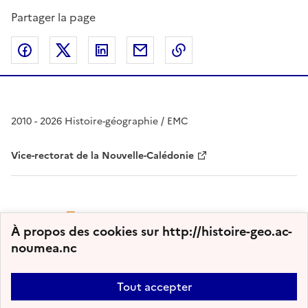
Partager la page
Partager sur Facebook
Partager sur Twitter
Partager sur LinkedIn
Partager par email
Copier dans le presse
2010 - 2026 Histoire-géographie / EMC
Vice-rectorat de la Nouvelle-Calédonie
À propos des cookies sur http://histoire-geo.ac-
noumea.nc
Tout accepter
Plan du site
Nous contacter
Accessibilité : partiellement conforme