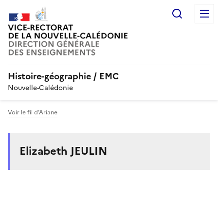
Recherc
Histoire-géographie / EMC
Nouvelle-Calédonie
Voir le fil d’Ariane
Elizabeth JEULIN