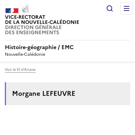
Recherc
Histoire-géographie / EMC
Nouvelle-Calédonie
Voir le fil d’Ariane
Morgane LEFEUVRE