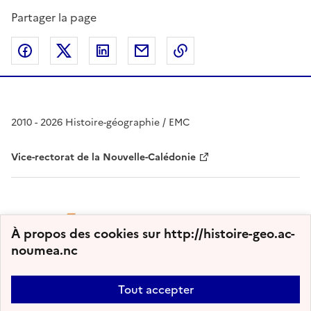
Partager la page
Partager sur Facebook
Partager sur Twitter
Partager sur LinkedIn
Partager par email
Copier dans le presse
2010 - 2026 Histoire-géographie / EMC
Vice-rectorat de la Nouvelle-Calédonie
À propos des cookies sur http://histoire-geo.ac-
noumea.nc
Tout accepter
Plan du site
Nous contacter
Accessibilité : partiellement conforme