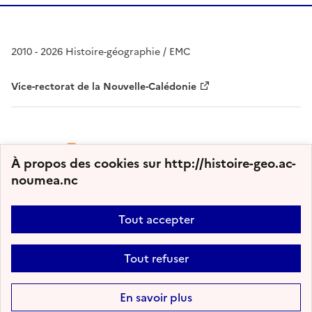
2010 - 2026 Histoire-géographie / EMC
Vice-rectorat de la Nouvelle-Calédonie
À propos des cookies sur http://histoire-geo.ac-
noumea.nc
Tout accepter
Plan du site
Nous contacter
Accessibilité : partiellement conforme
Tout refuser
Mentions légales
Gestion des cookies
Paramètres d'affichage
Flux RSS
En savoir plus