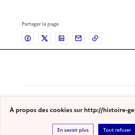
Partager la page
Partager sur Facebook
Partager sur Twitter
Partager sur LinkedIn
Partager par email
Copier dans le
À propos des cookies sur http://histoire-
En savoir plus
Tout refuser
Plan du site
Nous contacter
Accessibilité : partiellem