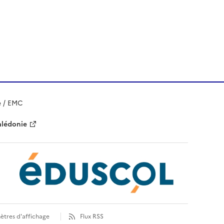
e / EMC
alédonie
ètres d'affichage
Flux RSS