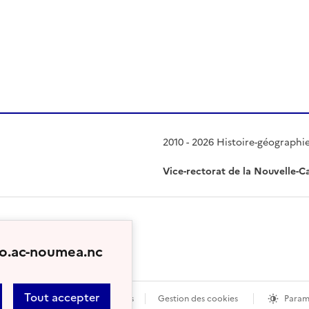
 presse-papier
2010 - 2026 Histoire-géographi
Vice-rectorat de la Nouvelle-C
geo.ac-noumea.nc
Tout accepter
ent conforme
Mentions légales
Gestion des cookies
Param