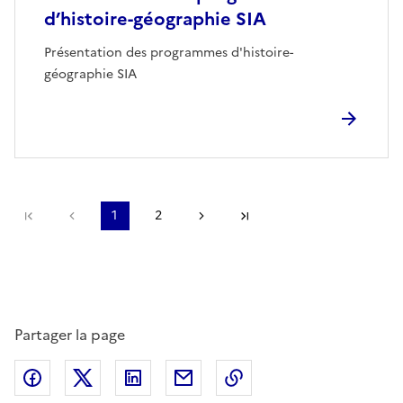
d’histoire-géographie SIA
Présentation des programmes d'histoire-
géographie SIA
Première page
page précédente
1
2
Page suivante
Dernière page
Partager la page
Partager sur Facebook
Partager sur Twitter
Partager sur LinkedIn
Partager par email
Copier dans le presse