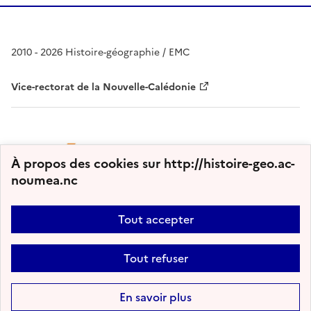
2010 - 2026 Histoire-géographie / EMC
Vice-rectorat de la Nouvelle-Calédonie
À propos des cookies sur http://histoire-geo.ac-
noumea.nc
Tout accepter
Plan du site
Nous contacter
Accessibilité : partiellement conforme
Tout refuser
Mentions légales
Gestion des cookies
Paramètres d'affichage
Flux RSS
En savoir plus