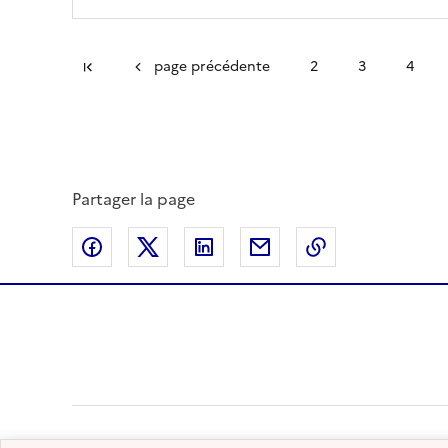
Première page
page précédente
2
3
4
Partager la page
Partager sur Facebook
Partager sur Twitter
Partager sur LinkedIn
Partager par email
Copier dans le