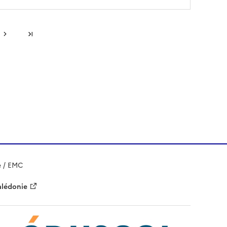
Dernière page
e / EMC
alédonie