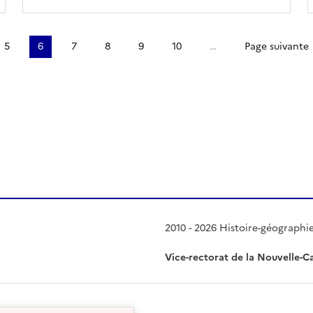
5
6
7
8
9
10
…
Page suivante
 presse-papier
2010 - 2026 Histoire-géographi
Vice-rectorat de la Nouvelle-C