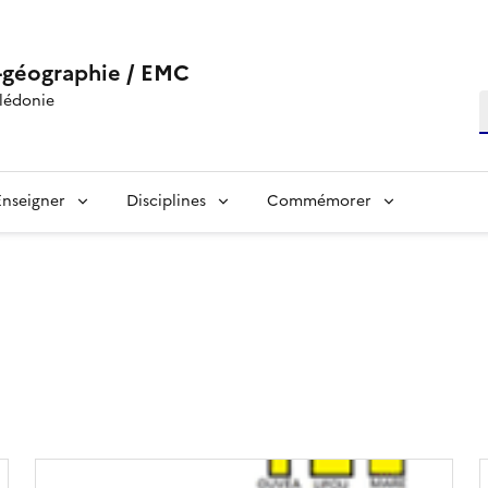
-géographie / EMC
lédonie
R
Enseigner
Disciplines
Commémorer