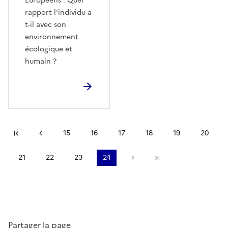
Européens : Quel
rapport l'individu a
t-il avec son
environnement
écologique et
humain ?
Première page
page précédente
15
16
17
18
19
20
21
22
23
24
Page suivante
Dernière page
Partager la page