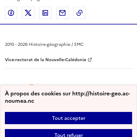
Partager sur Facebook
Partager sur Twitter
Partager sur LinkedIn
Partager par email
Copier dans le presse
2010 - 2026 Histoire-géographie / EMC
Vice-rectorat de la Nouvelle-Calédonie
À propos des cookies sur http://histoire-geo.ac-
noumea.nc
Tout accepter
Plan du site
Nous contacter
Accessibilité : partiellement conforme
Tout refuser