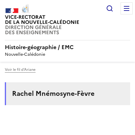
Recherc
Histoire-géographie / EMC
Nouvelle-Calédonie
Voir le fil d’Ariane
Rachel Mnémosyne-Fèvre