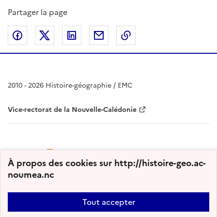
Partager la page
Partager sur Facebook
Partager sur Twitter
Partager sur LinkedIn
Partager par email
Copier dans le presse
2010 - 2026 Histoire-géographie / EMC
Vice-rectorat de la Nouvelle-Calédonie
À propos des cookies sur http://histoire-geo.ac-
noumea.nc
Tout accepter
Plan du site
Nous contacter
Accessibilité : partiellement conforme