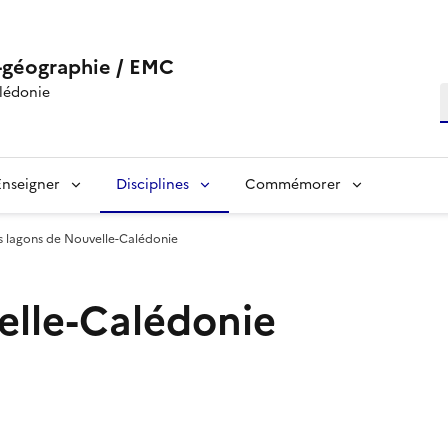
-géographie / EMC
lédonie
R
Enseigner
Disciplines
Commémorer
s lagons de Nouvelle-Calédonie
elle-Calédonie