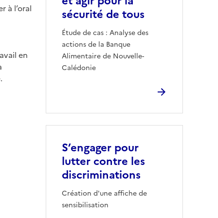
et agir pour la
r à l’oral
sécurité de tous
Étude de cas : Analyse des
actions de la Banque
avail en
Alimentaire de Nouvelle-
a
Calédonie
.
S’engager pour
lutter contre les
discriminations
Création d'une affiche de
sensibilisation