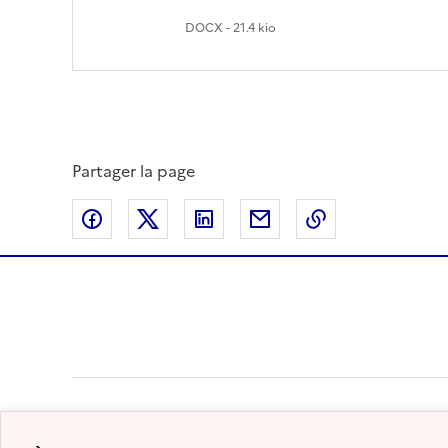
DOCX - 21.4 kio
Partager la page
Partager sur Facebook
Partager sur Twitter
Partager sur LinkedIn
Partager par email
Copier dans le