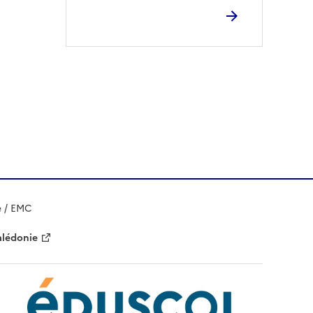
e / EMC
alédonie