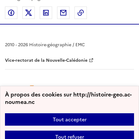
Partager sur Facebook
Partager sur Twitter
Partager sur LinkedIn
Partager par email
Copier dans le presse
2010 - 2026 Histoire-géographie / EMC
Vice-rectorat de la Nouvelle-Calédonie
À propos des cookies sur http://histoire-geo.ac-
noumea.nc
Tout accepter
Plan du site
Nous contacter
Accessibilité : partiellement conforme
Tout refuser
Mentions légales
Gestion des cookies