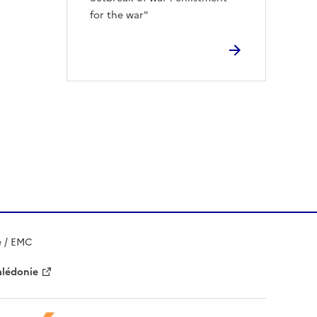
for the war"
e / EMC
alédonie