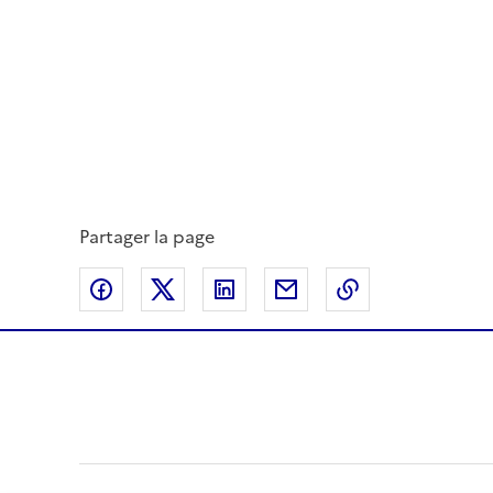
Partager la page
Partager sur Facebook
Partager sur Twitter
Partager sur LinkedIn
Partager par email
Copier dans le